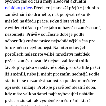
bychom čas od času měly sledovat aktuální
nabídky práce
.
Přeci jen je snazší přejít z jednoho
zaměstnání do druhého, než pobývat několik
měsíců na úřadu práce. Pokud jste však již
v evidenci úřadu práce jako uchazeč o zaměstnání,
nezoufejte. Právě v současné době je podle
odborníků změna práce nejschůdnější a čas pro
tuto změnu nejvhodnější. Na internetových
portálech naleznete velké množství nabídek
práce, zaměstnavatelé nejsou zahlceni tolika
životopisy jako v nedávné době, protože lidé práci
již změnili, nebo ji měnit prozatím nechtějí. Podle
statistik se nezaměstnanost za poslední měsíce
opravdu snižuje. Proto je právě teď ideální doba,
kdy máte velkou šanci najít vyhovující nabídku
práce a získat tak vysněné zaměstnání, které