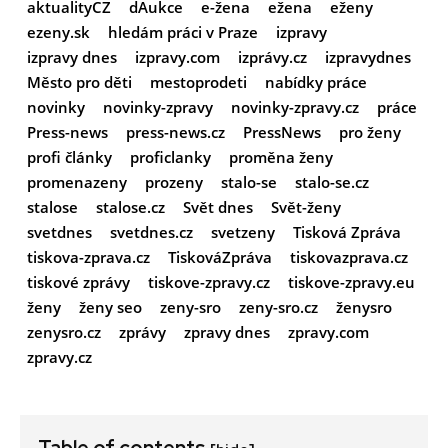
aktualityCZ
dAukce
e-žena
ežena
eženy
ezeny.sk
hledám práci v Praze
izpravy
izpravy dnes
izpravy.com
izprávy.cz
izpravydnes
Město pro děti
mestoprodeti
nabídky práce
novinky
novinky-zpravy
novinky-zpravy.cz
práce
Press-news
press-news.cz
PressNews
pro ženy
profi články
proficlanky
proměna ženy
promenazeny
prozeny
stalo-se
stalo-se.cz
stalose
stalose.cz
Svět dnes
Svět-ženy
svetdnes
svetdnes.cz
svetzeny
Tisková Zpráva
tiskova-zprava.cz
TiskováZpráva
tiskovazprava.cz
tiskové zprávy
tiskove-zpravy.cz
tiskove-zpravy.eu
ženy
ženy seo
zeny-sro
zeny-sro.cz
ženysro
zenysro.cz
zprávy
zpravy dnes
zpravy.com
zpravy.cz