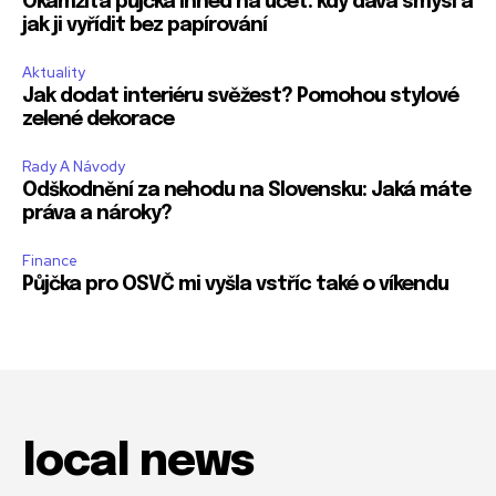
Okamžitá půjčka ihned na účet: kdy dává smysl a
jak ji vyřídit bez papírování
Aktuality
Jak dodat interiéru svěžest? Pomohou stylové
zelené dekorace
Rady A Návody
Odškodnění za nehodu na Slovensku: Jaká máte
práva a nároky?
Finance
Půjčka pro OSVČ mi vyšla vstříc také o víkendu
local news