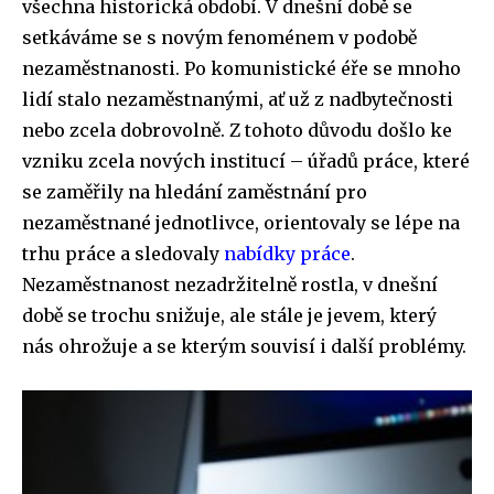
všechna historická období. V dnešní době se
setkáváme se s novým fenoménem v podobě
nezaměstnanosti. Po komunistické éře se mnoho
lidí stalo nezaměstnanými, ať už z nadbytečnosti
nebo zcela dobrovolně. Z tohoto důvodu došlo ke
vzniku zcela nových institucí – úřadů práce, které
se zaměřily na hledání zaměstnání pro
nezaměstnané jednotlivce, orientovaly se lépe na
trhu práce a sledovaly
nabídky práce
.
Nezaměstnanost nezadržitelně rostla, v dnešní
době se trochu snižuje, ale stále je jevem, který
nás ohrožuje a se kterým souvisí i další problémy.