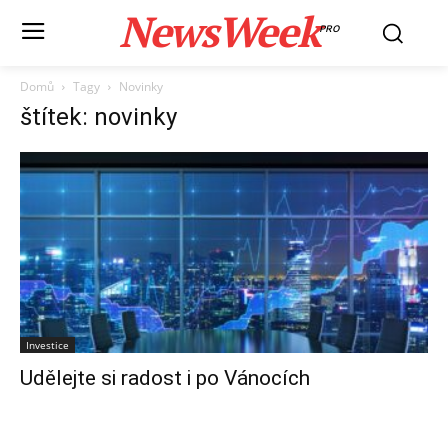
NewsWeek
PRO
Domů
Tagy
Novinky
štítek: novinky
Investice
Udělejte si radost i po Vánocích