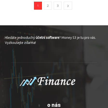
1
2
3
Hledáte jednoduchý
účetní software
? Money S3 je tu pro vás.
Vyzkoušejte zdarma!
o nás