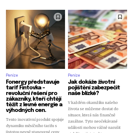
Peníze
Peníze
Fonergy představuje
Jak dokáže životní
tarif Fintovka –
pojištění zabezpečit
revoluční řešení pro
naše blízké?
zákazníky, kteří chtějí
V každém okamžiku našeho
těžit z levné energie a
života se můžeme dostat do
výhodných cen.
situace, která nás finančně
Tento inovativní produkt spojuje
zasáhne. Tyto neočekávané
dynamiku měsíčního tarifu s
události mohou vážně narušit
jistotou pevně stanovené ceny