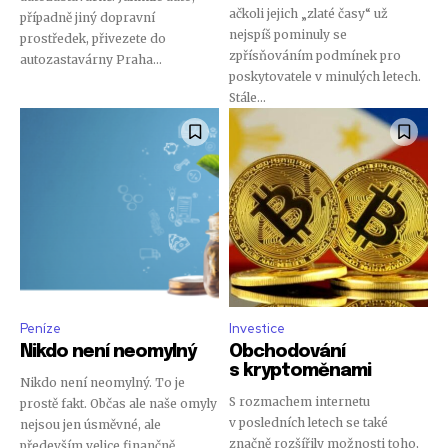
ačkoli jejich „zlaté časy“ už
případně jiný dopravní
nejspíš pominuly se
prostředek, přivezete do
zpřísňováním podmínek pro
autozastavárny Praha...
poskytovatele v minulých letech.
Stále...
Peníze
Investice
Nikdo není neomylný
Obchodování
s kryptoměnami
Nikdo není neomylný. To je
S rozmachem internetu
prostě fakt. Občas ale naše omyly
v posledních letech se také
nejsou jen úsměvné, ale
značně rozšířily možnosti toho,
především velice finančně