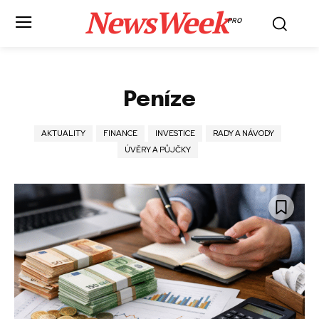
NewsWeek
PRO
Peníze
AKTUALITY
FINANCE
INVESTICE
RADY A NÁVODY
ÚVĚRY A PŮJČKY