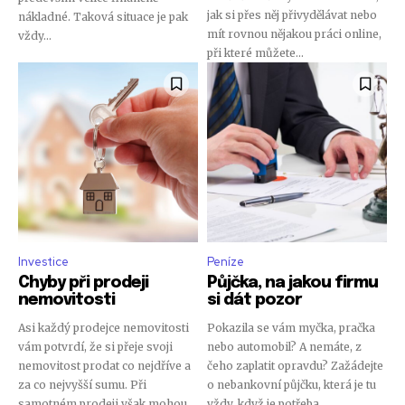
jak si přes něj přivydělávat nebo
nákladné. Taková situace je pak
mít rovnou nějakou práci online,
vždy...
při které můžete...
Investice
Peníze
Chyby při prodeji
Půjčka, na jakou firmu
nemovitosti
si dát pozor
Asi každý prodejce nemovitosti
Pokazila se vám myčka, pračka
vám potvrdí, že si přeje svoji
nebo automobil? A nemáte, z
nemovitost prodat co nejdříve a
čeho zaplatit opravdu? Zažádejte
za co nejvyšší sumu. Při
o nebankovní půjčku, která je tu
samotném prodeji však mohou...
vždy, když je potřeba....