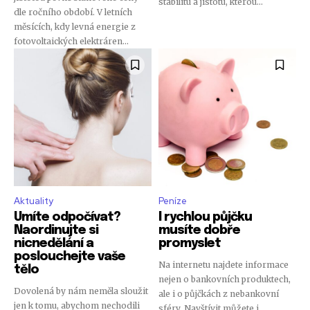
stabilitu a jistotu, kterou...
dle ročního období. V letních
měsících, kdy levná energie z
fotovoltaických elektráren...
Aktuality
Peníze
Umíte odpočívat?
I rychlou půjčku
Naordinujte si
musíte dobře
nicnedělání a
promyslet
poslouchejte vaše
Na internetu najdete informace
tělo
nejen o bankovních produktech,
Dovolená by nám neměla sloužit
ale i o půjčkách z nebankovní
jen k tomu, abychom nechodili
sféry. Navštívit můžete i