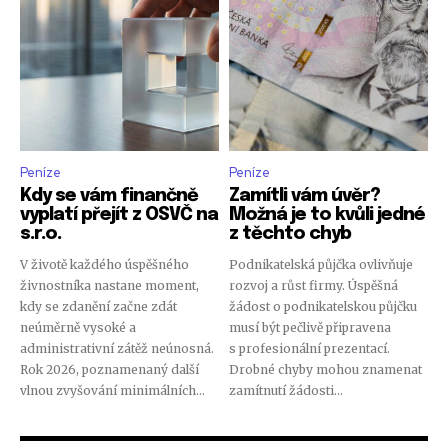
Peníze
Peníze
Kdy se vám finančně
Zamítli vám úvěr?
vyplatí přejít z OSVČ na
Možná je to kvůli jedné
s.r.o.
z těchto chyb
V životě každého úspěšného
Podnikatelská půjčka ovlivňuje
živnostníka nastane moment,
rozvoj a růst firmy. Úspěšná
kdy se zdanění začne zdát
žádost o podnikatelskou půjčku
neúměrně vysoké a
musí být pečlivě připravena
administrativní zátěž neúnosná.
s profesionální prezentací.
Rok 2026, poznamenaný další
Drobné chyby mohou znamenat
vlnou zvyšování minimálních...
zamítnutí žádosti...