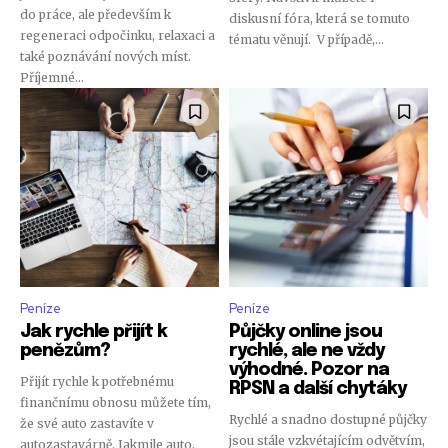
do práce, ale především k
diskusní fóra, která se tomuto
regeneraci odpočinku, relaxaci a
tématu věnují. V případě,...
také poznávání nových míst.
Příjemné...
Peníze
Peníze
Jak rychle přijít k
Půjčky online jsou
penězům?
rychlé, ale ne vždy
výhodné. Pozor na
Přijít rychle k potřebnému
RPSN a další chytáky
finančnímu obnosu můžete tím,
Rychlé a snadno dostupné půjčky
že své auto zastavíte v
jsou stále vzkvétajícím odvětvím,
autozastavárně. Jakmile auto,