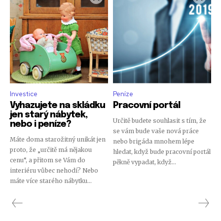
Investice
Peníze
Vyhazujete na skládku
Pracovní portál
jen starý nábytek,
Určitě budete souhlasit s tím, že
nebo i peníze?
se vám bude vaše nová práce
Máte doma starožitný unikát jen
nebo brigáda mnohem lépe
proto, že „určitě má nějakou
hledat, když bude pracovní portál
cenu“, a přitom se Vám do
pěkně vypadat, když...
interiéru vůbec nehodí? Nebo
máte více starého nábytku...