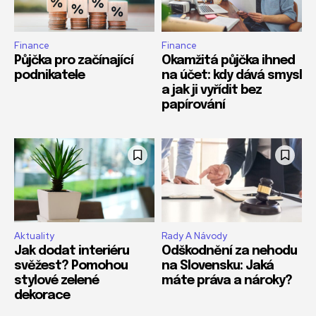
Finance
Finance
Půjčka pro začínající
Okamžitá půjčka ihned
podnikatele
na účet: kdy dává smysl
a jak ji vyřídit bez
papírování
Aktuality
Rady A Návody
Jak dodat interiéru
Odškodnění za nehodu
svěžest? Pomohou
na Slovensku: Jaká
stylové zelené
máte práva a nároky?
dekorace