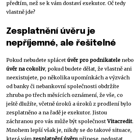
předtím, než se k vám dostaví exekutor. Oč tedy
vlastně jde?
Zesplatnění úvěru je
nepříjemné, ale řešitelné
Pokud nebudete splácet
úvěr pro podnikatele
nebo
úvěr na cokoliv
, pokud budete dělat, že vlastně ani
neexistujete, po několika upomínkách a výzvách
od banky či nebankovní společnosti obdržíte
zhruba po třech měsících oznámení, že vše, co
ještě dlužíte, včetně úroků a úroků z prodlení bylo
zesplatněno a na řadě je exekutor. Jistou
záchranou pro vás může být společnost
Vitacredit
.
Mnohem lepší však je, nikdy se do takové situace,
která vám
zesplatnění úvěru
přinese, nedostat.