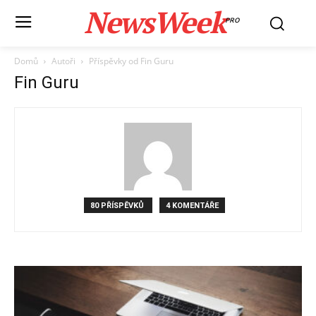
NewsWeek
PRO
Domů
Autoři
Příspěvky od Fin Guru
Fin Guru
80 PŘÍSPĚVKŮ
4 KOMENTÁŘE