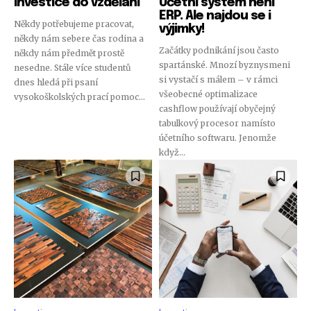
Investice do vzdělání
Účetní systém není
ERP. Ale najdou se i
Někdy potřebujeme pracovat,
výjimky!
někdy nám sebere čas rodina a
Začátky podnikání jsou často
někdy nám předmět prostě
spartánské. Mnozí byznysmeni
nesedne. Stále více studentů
si vystačí s málem – v rámci
dnes hledá při psaní
všeobecné optimalizace
vysokoškolských prací pomoc...
cashflow používají obyčejný
tabulkový procesor namísto
účetního softwaru. Jenomže
když...