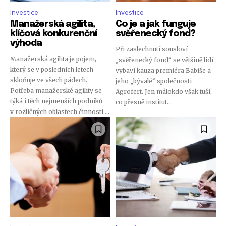
Investice
Investice
Manažerská agilita,
Co je a jak funguje
klíčová konkurenční
svěřenecký fond?
výhoda
Při zaslechnutí sousloví
Manažerská agilita je pojem,
„svěřenecký fond“ se většině lidí
který se v posledních letech
vybaví kauza premiéra Babiše a
skloňuje ve všech pádech.
jeho „bývalé“ společnosti
Potřeba manažerské agility se
Agrofert. Jen málokdo však tuší,
týká i těch nejmenších podniků
co přesně institut...
v rozličných oblastech činnosti....