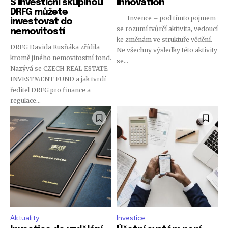
S investiční skupinou
Innovation
DRFG můžete
Invence – pod tímto pojmem
investovat do
se rozumí tvůrčí aktivita, vedoucí
nemovitostí
ke změnám ve struktuře vědění.
DRFG Davida Rusňáka zřídila
Ne všechny výsledky této aktivity
kromě jiného nemovitostní fond.
se...
Nazývá se CZECH REAL ESTATE
INVESTMENT FUND a jak tvrdí
ředitel DRFG pro finance a
regulace...
Aktuality
Investice