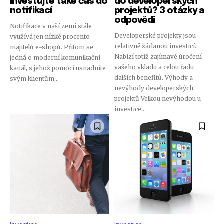
Investujte také čas do
do developerských
notifikací
projektů? 3 otázky a
odpovědi
Notifikace v naší zemi stále
Developerské projekty jsou
využívá jen nízké procento
relativně žádanou investicí.
majitelů e-shopů. Přitom se
Nabízí totiž zajímavé úročení
jedná o moderní komunikační
vašeho vkladu a celou řadu
kanál, s jehož pomocí usnadníte
dalších benefitů. Výhody a
svým klientům...
nevýhody developerských
projektů Velkou nevýhodou u
investice...