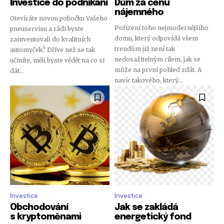
Investice do podnikání
Dům za cenu
nájemného
Otevíráte novou pobočku Vašeho
Pořízení toho nejmodernějšího
pneuservisu a rádi byste
domu, který odpovídá všem
zainventovali do kvalitních
trendům již není tak
automyček? Dříve než se tak
nedosažitelným cílem, jak se
učiníte, měli byste vědět na co si
může na první pohled zdát. A
dát...
navíc takového, který...
Investice
Investice
Obchodování
Jak se zakládá
s kryptoměnami
energetický fond