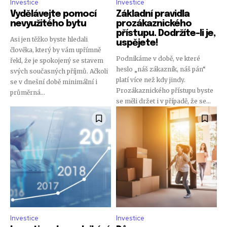
Investice
Investice
Vydělávejte pomocí
Základní pravidla
nevyužitého bytu
prozákaznického
přístupu. Dodržíte-li je,
Asi jen těžko byste hledali
uspějete!
člověka, který by vám upřímně
Podnikáme v době, ve které
řekl, že je spokojený se stavem
heslo „náš zákazník, náš pán“
svých současných příjmů. Ačkoli
platí více než kdy jindy.
se v dnešní době minimální i
Prozákaznického přístupu byste
průměrná...
se měli držet i v případě, že se...
Investice
Investice