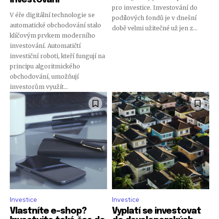
pro investice. Investování do
V éře digitální technologie se
podílových fondů je v dnešní
automatické obchodování stalo
době velmi užitečné už jen z...
klíčovým prvkem moderního
investování. Automatičtí
investiční roboti, kteří fungují na
principu algoritmického
obchodování, umožňují
investorům využít...
Investice
Investice
Vlastníte e-shop?
Vyplatí se investovat