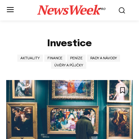
NewsWeek
PRO
Investice
AKTUALITY
FINANCE
PENÍZE
RADY A NÁVODY
ÚVĚRY A PŮJČKY