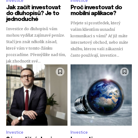
Investice
Investice
Jak začít investovat
Proč investovat do
do dluhopisů? Je to
mobilní aplikace?
jednoduché
Přejete si prostředek, který
Investice do dluhopisů vám
vašim klientům usnadní
mohou vydělat zajímavé peníze.
komunikaci s vámi? Ať již máte
Stačí jen znát několik zásad,
internetový obchod, nebo máte
které vám v tomto článku
službu, kterou vaši zákazníci
prozradíme. Přemýšlíte nad tím,
často používají, investice...
jak zhodnotit své...
Investice
Investice