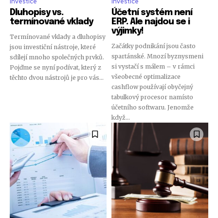
Investice
Investice
Dluhopisy vs.
Účetní systém není
termínované vklady
ERP. Ale najdou se i
výjimky!
Termínované vklady a dluhopisy
Začátky podnikání jsou často
jsou investiční nástroje, které
spartánské. Mnozí byznysmeni
sdílejí mnoho společných prvků.
si vystačí s málem – v rámci
Pojďme se nyní podívat, který z
všeobecné optimalizace
těchto dvou nástrojů je pro vás...
cashflow používají obyčejný
tabulkový procesor namísto
účetního softwaru. Jenomže
když...