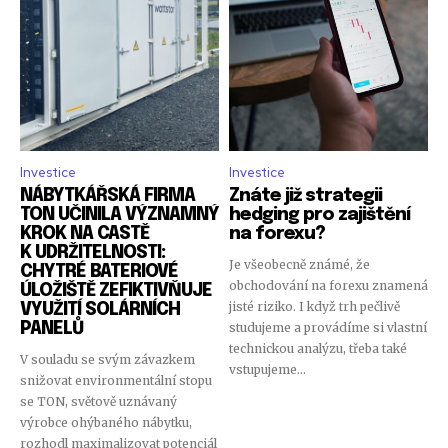
Investice
Investice
NÁBYTKÁŘSKÁ FIRMA
Znáte již strategii
TON UČINILA VÝZNAMNÝ
hedging pro zajištění
KROK NA CASTĚ
na forexu?
K UDRŽITELNOSTI:
Je všeobecně známé, že
CHYTRÉ BATERIOVÉ
obchodování na forexu znamená
ÚLOŽIŠTĚ ZEFIKTIVŇUJE
jisté riziko. I když trh pečlivě
VYUŽITÍ SOLÁRNÍCH
PANELŮ
studujeme a provádíme si vlastní
technickou analýzu, třeba také
V souladu se svým závazkem
vstupujeme...
snižovat environmentální stopu
se TON, světově uznávaný
výrobce ohýbaného nábytku,
rozhodl maximalizovat potenciál