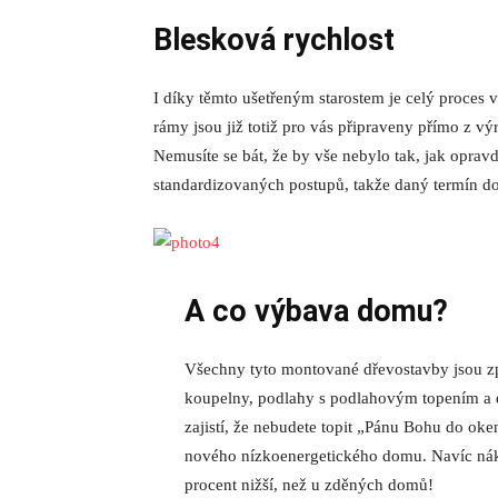
Blesková rychlost
I díky těmto ušetřeným starostem je celý proces 
rámy jsou již totiž pro vás připraveny přímo z vý
Nemusíte se bát, že by vše nebylo tak, jak opravd
standardizovaných postupů,
takže daný termín do
A co výbava domu?
Všechny tyto montované
dřevostavby
jsou z
koupelny, podlahy s podlahovým topením a d
zajistí, že nebudete topit „Pánu Bohu do ok
nového
nízkoenergetického domu
. Navíc ná
procent nižší, než u zděných domů!