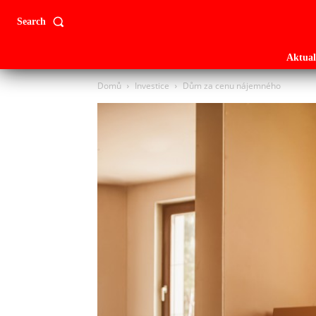
Search
Aktual
Domů
Investice
Dům za cenu nájemného