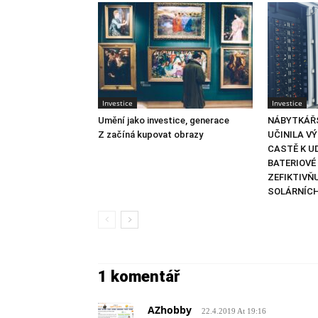
Investice
Investice
Umění jako investice, generace
NÁBYTKÁŘ
Z začíná kupovat obrazy
UČINILA V
CASTĚ K U
BATERIOVÉ
ZEFIKTIVŇU
SOLÁRNÍCH
1 komentář
AZhobby
22.4.2019 At 19:16