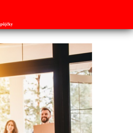
 půjčky