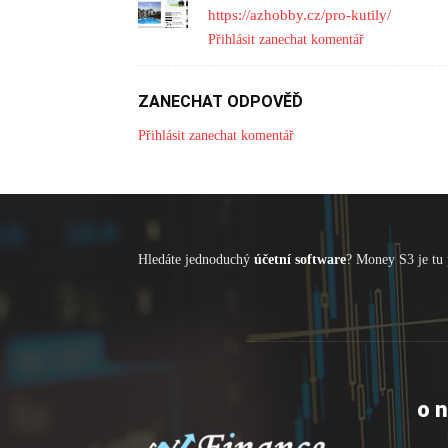
https://azhobby.cz/pro-kutily/
Přihlásit zanechat komentář
ZANECHAT ODPOVĚĎ
Přihlásit zanechat komentář
Hledáte jednoduchý
účetní software
? Money S3 je tu 
o 