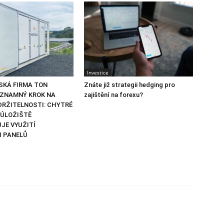
Investice
SKÁ FIRMA TON
Znáte již strategii hedging pro
ÝZNAMNÝ KROK NA
zajištění na forexu?
DRŽITELNOSTI: CHYTRÉ
 ÚLOŽIŠTĚ
JE VYUŽITÍ
 PANELŮ