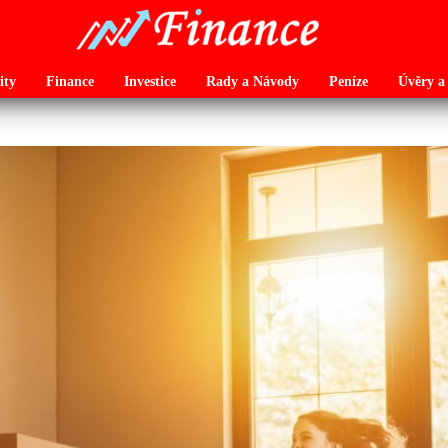
ity
Finance
Investice
Rady a Návody
Peníze
Úvěry a