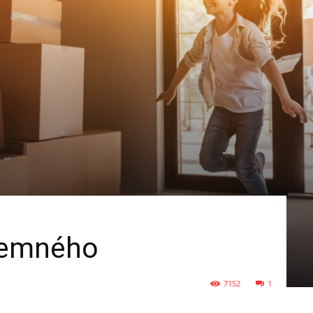
jemného
7152
1