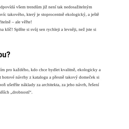
odpovídá všem trendům již není tak nedosažitelným
víc takového, který je stoprocentně ekologický, a ještě
telně – ale věřte!
na klíč
! Splňte si svůj sen rychleji a levněji, než jste si
bu?
ím pro každého, kdo chce bydlet kvalitně, ekologicky a
t hotové návrhy z katalogu a přesně takový domeček si
ň ušetříte náklady za architekta, za jeho návrh, řešení
alších „drobností“.