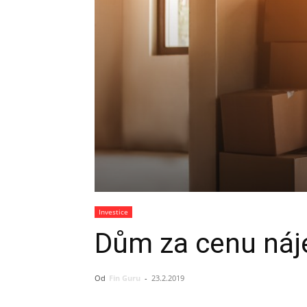
Investice
Dům za cenu ná
Od
Fin Guru
-
23.2.2019