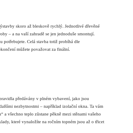
výstavby skoro až bleskově rychlý. Jednotlivé dřevěné
roby – a na vaší zahradě se jen jednoduše smontují.
u potřebujete. Celá stavba totiž probíhá dle
končení můžete považovat za finální.
pravidla předávány v plném vybavení, jako jsou
alšími nezbytnostmi – například izolační okna. Ta vám
en“ a všechno teplo zůstane pěkně mezi stěnami vašeho
klady, které vynaložíte na ročním topném jsou až o třicet