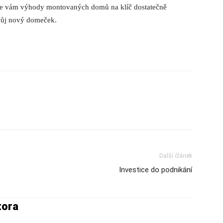
jsme vám výhody montovaných domů na klíč dostatečně
 svůj nový domeček.
Další článek
Investice do podnikání
tora