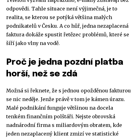
Telefon vyzvání naprázdno, e-maily zůstávají bez
odpovědi. Tahle situace není výjimečná, je to
realita, se kterou se potýká většina malých
podnikatelů v Česku. A co hůř, jedna nezaplacená
faktura dokáže spustit řetězec problémů, které se
šíří jako vlny na vodě.
Proč je jedna pozdní platba
horší, než se zdá
Možná si řeknete, že s jednou opožděnou fakturou
se nic neděje. Jenže právě v tom je kámen úrazu.
Malé podnikání funguje většinou na docela
tenkém finančním polštáři. Nejste obrovská
nadnárodní firma s miliardovým obratem, kde
jeden nezaplacený klient zmizí ve statistické