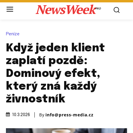
NewsWeek
PRO
Peníze
Když jeden klient
zaplatí pozdě:
Dominový efekt,
který zná každý
živnostník
By
info@press-media.cz
10.3.2026