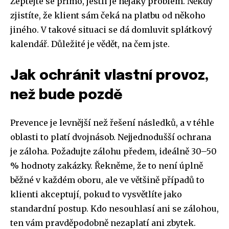
Zeptejte se přímo, jestli je nějaký problém. Někdy
zjistíte, že klient sám čeká na platbu od někoho
jiného. V takové situaci se dá domluvit splátkový
kalendář. Důležité je vědět, na čem jste.
Jak ochránit vlastní provoz,
než bude pozdě
Prevence je levnější než řešení následků, a v téhle
oblasti to platí dvojnásob. Nejjednodušší ochrana
je záloha. Požadujte zálohu předem, ideálně 30–50
% hodnoty zakázky. Řekněme, že to není úplně
běžné v každém oboru, ale ve většině případů to
klienti akceptují, pokud to vysvětlíte jako
standardní postup. Kdo nesouhlasí ani se zálohou,
ten vám pravděpodobně nezaplatí ani zbytek.