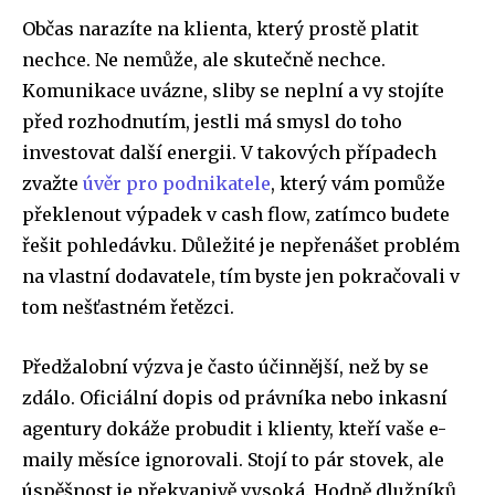
Občas narazíte na klienta, který prostě platit
nechce. Ne nemůže, ale skutečně nechce.
Komunikace uvázne, sliby se neplní a vy stojíte
před rozhodnutím, jestli má smysl do toho
investovat další energii. V takových případech
zvažte
úvěr pro podnikatele
, který vám pomůže
překlenout výpadek v cash flow, zatímco budete
řešit pohledávku. Důležité je nepřenášet problém
na vlastní dodavatele, tím byste jen pokračovali v
tom nešťastném řetězci.
Předžalobní výzva je často účinnější, než by se
zdálo. Oficiální dopis od právníka nebo inkasní
agentury dokáže probudit i klienty, kteří vaše e-
maily měsíce ignorovali. Stojí to pár stovek, ale
úspěšnost je překvapivě vysoká. Hodně dlužníků