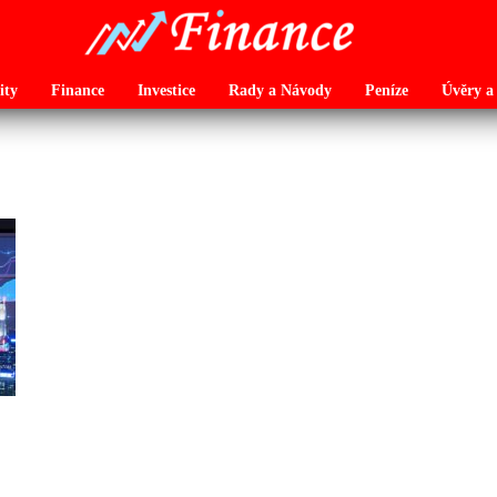
ity
Finance
Investice
Rady a Návody
Peníze
Úvěry a