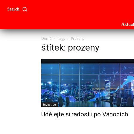
Search
Aktual
Domů
Tagy
Prozeny
štítek: prozeny
Investice
Udělejte si radost i po Vánocích