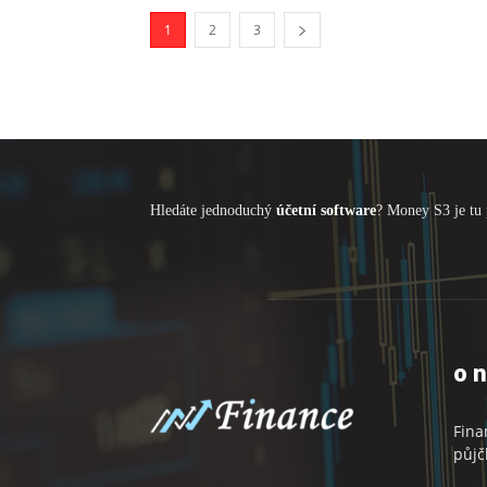
1
2
3
Hledáte jednoduchý
účetní software
? Money S3 je tu 
o 
Fina
půjč