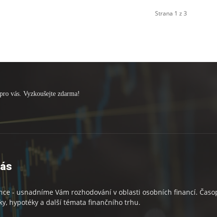
Strana 1 z 3
pro vás. Vyzkoušejte zdarma!
nás
nce - usnadníme Vám rozhodování v oblasti osobních financí. Časopi
ky, hypotéky a další témata finančního trhu.