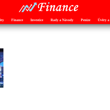
ity
Finance
Investice
Rady a Návody
Peníze
Úvěry a