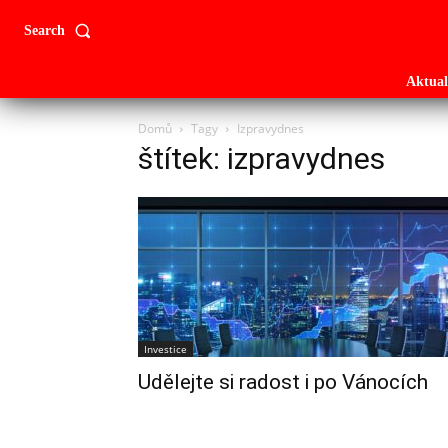
Search
Aktual
Domů
Tagy
Izpravydnes
štítek: izpravydnes
Investice
Udělejte si radost i po Vánocích