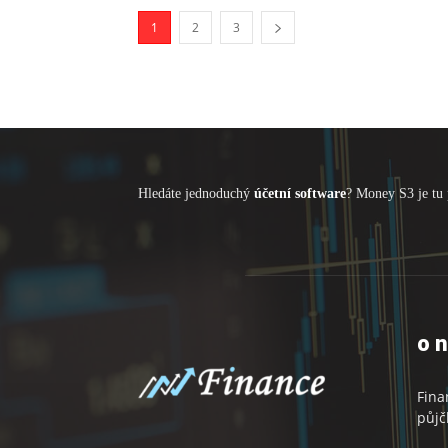
1
2
3
Hledáte jednoduchý
účetní software
? Money S3 je tu 
o 
Fina
půjč