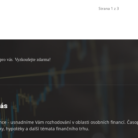
Strana 1 z 3
pro vás. Vyzkoušejte zdarma!
nás
nce - usnadníme Vám rozhodování v oblasti osobních financí. Časopi
ky, hypotéky a další témata finančního trhu.