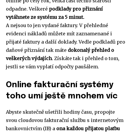
online
po celý rok, velká část těchto starostí
odpadne. Veškeré
podklady pro přiznání
vytáhnete ze systému za 5 minut.
A nejsou to jen vydané faktury. V přehledné
evidenci nákladů můžete mít zaznamenané i
přijaté faktury a další doklady. Vedle podkladů pro
daňové přiznání tak máte
dokonalý přehled o
veškerých výdajích
. Získáte tak i přehled o tom,
jestli se vám vyplatí odpočty paušálem.
Online fakturační systémy
toho umí ještě mnohem víc
Abyste skutečně ušetřili hodiny času, propojte
svou cloudovou fakturační službu s internetovým
bankovnictvím (
IB
) a
ona každou přijatou platbu