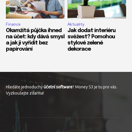
Finance
Aktuality
Okamžitá půjčka ihned
Jak dodat interiéru
na účet: kdy dává smysl
svěžest? Pomohou
a jak ji vyřídit bez
stylové zelené
papírování
dekorace
Hledáte jednoduchý
účetní software
? Money S3 je tu pro vás.
Vyzkoušejte zdarma!