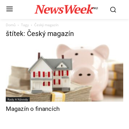
NewsWeek
PRO
Domů
Tagy
Český magazín
štítek: Český magazín
Rady A Návody
Magazín o financích