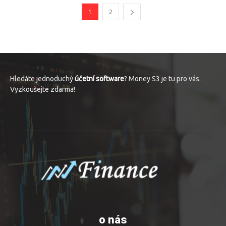
1
2
Hledáte jednoduchý
účetní software
? Money S3 je tu pro vás.
Vyzkoušejte zdarma!
o nás