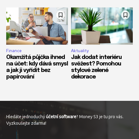
Finance
Aktuality
Okamžitá půjčka ihned
Jak dodat interiéru
na účet: kdy dává smysl
svěžest? Pomohou
a jak ji vyřídit bez
stylové zelené
papírování
dekorace
Hledáte jednoduchý
účetní software
? Money S3 je tu pro vás.
Vyzkoušejte zdarma!