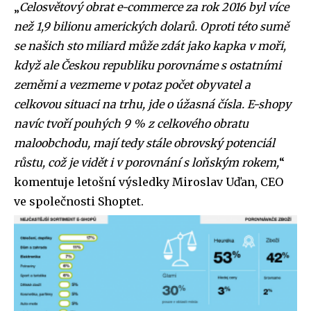
„
Celosvětový obrat e-commerce za rok 2016 byl více
než 1,9 bilionu amerických dolarů. Oproti této sumě
se našich sto miliard může zdát jako kapka v moři,
když ale Českou republiku porovnáme s ostatními
zeměmi a vezmeme v potaz počet obyvatel a
celkovou situaci na trhu, jde o úžasná čísla. E-shopy
navíc tvoří pouhých 9 % z celkového obratu
maloobchodu, mají tedy stále obrovský potenciál
růstu, což je vidět i v porovnání s loňským rokem,
“
komentuje letošní výsledky Miroslav Uďan, CEO
ve společnosti Shoptet.