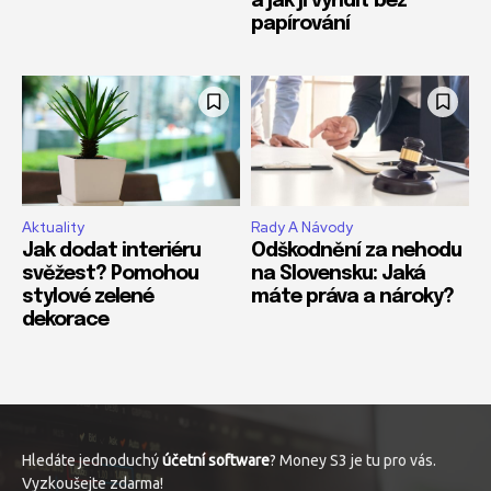
a jak ji vyřídit bez
papírování
Aktuality
Rady A Návody
Jak dodat interiéru
Odškodnění za nehodu
svěžest? Pomohou
na Slovensku: Jaká
stylové zelené
máte práva a nároky?
dekorace
Hledáte jednoduchý
účetní software
? Money S3 je tu pro vás.
Vyzkoušejte zdarma!