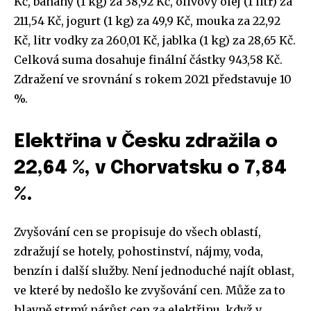
Kč, banány (1 kg) za 38,92 Kč, olivový olej (1 litr) za
211,54 Kč, jogurt (1 kg) za 49,9 Kč, mouka za 22,92
Kč, litr vodky za 260,01 Kč, jablka (1 kg) za 28,65 Kč.
Celková suma dosahuje finální částky 943,58 Kč.
Zdražení ve srovnání s rokem 2021 představuje 10
%.
Elektřina v Česku zdražila o
22,64 %, v Chorvatsku o 7,84
%.
Zvyšování cen se propisuje do všech oblastí,
zdražují se hotely, pohostinství, nájmy, voda,
benzín i další služby. Není jednoduché najít oblast,
ve které by nedošlo ke zvyšování cen. Může za to
hlavně strmý nárůst cen za elektřinu, když v