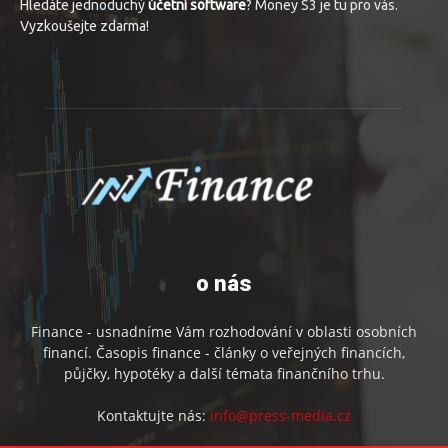
Hledáte jednoduchý
účetní software
? Money S3 je tu pro vás.
Vyzkoušejte zdarma!
o nás
Finance - usnadníme Vám rozhodování v oblasti osobních
financí. Časopis finance - články o veřejných financích,
půjčky, hypotéky a další témata finančního trhu.
Kontaktujte nás:
info@press-media.cz