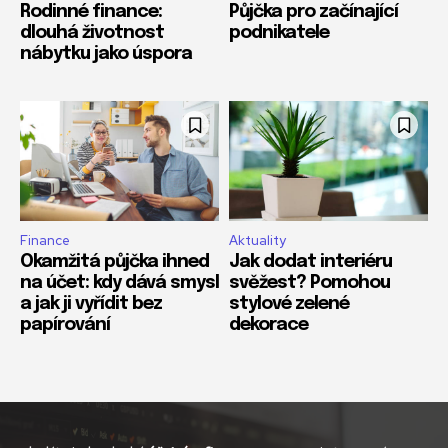
Rodinné finance:
Půjčka pro začínající
dlouhá životnost
podnikatele
nábytku jako úspora
Finance
Aktuality
Okamžitá půjčka ihned
Jak dodat interiéru
na účet: kdy dává smysl
svěžest? Pomohou
a jak ji vyřídit bez
stylové zelené
papírování
dekorace