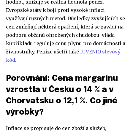
hodnot, snižuje se reálná hodnota peněz.
Evropské státy k boji proti vysoké inflaci
využívají různých metod. Důsledky zvyšujících se
cen zmírňují některá opatření, která se zavádí na
podporu občanů ohrožených chudobou, vláda
kupříkladu reguluje cenu plynu pro domácnosti a
živnostníky. Peníze ušetří také
IUVENIO slevový
kód
.
Porovnání: Cena margarínu
vzrostla v Česku o 14 % a v
Chorvatsku o 12,1 %. Co jiné
výrobky?
Inflace se propisuje do cen zboží a služeb,