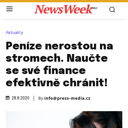
NewsWeek
PRO
Aktuality
Peníze nerostou na
stromech. Naučte
se své finance
efektivně chránit!
By
info@press-media.cz
28.8.2020