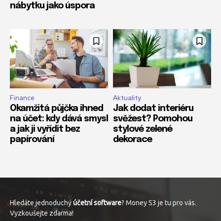
nábytku jako úspora
Finance
Aktuality
Okamžitá půjčka ihned
Jak dodat interiéru
na účet: kdy dává smysl
svěžest? Pomohou
a jak ji vyřídit bez
stylové zelené
papírování
dekorace
Hledáte jednoduchý
účetní software
? Money S3 je tu pro vás.
Vyzkoušejte zdarma!