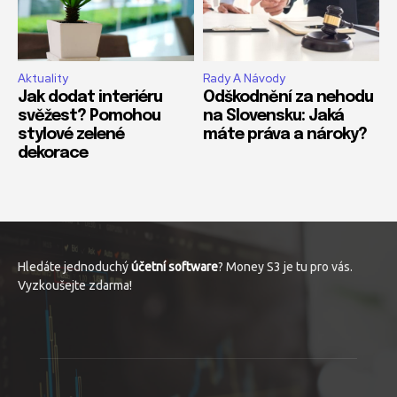
Aktuality
Rady A Návody
Jak dodat interiéru
Odškodnění za nehodu
svěžest? Pomohou
na Slovensku: Jaká
stylové zelené
máte práva a nároky?
dekorace
Hledáte jednoduchý
účetní software
? Money S3 je tu pro vás.
Vyzkoušejte zdarma!