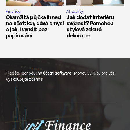
Finance
Aktuality
Okamžitá půjčka ihned
Jak dodat interiéru
na účet: kdy dává smysl
svěžest? Pomohou
a jak ji vyřídit bez
stylové zelené
papírování
dekorace
Hledáte jednoduchý
účetní software
? Money S3 je tu pro vás.
Vyzkoušejte zdarma!