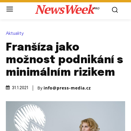
NewsWeek
PRO
Aktuality
Franšíza jako
možnost podnikání s
minimálním rizikem
By
info@press-media.cz
31.1.2021