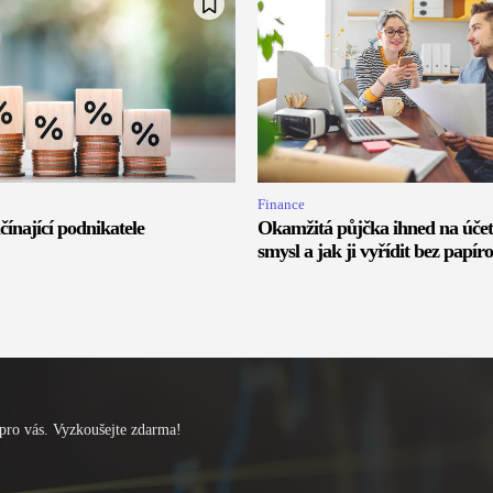
Finance
čínající podnikatele
Okamžitá půjčka ihned na účet
smysl a jak ji vyřídit bez papír
pro vás. Vyzkoušejte zdarma!