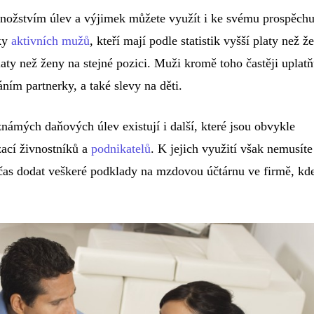
nožstvím úlev a výjimek můžete využít i ke svému prospěchu
ky
aktivních mužů
, kteří mají podle statistik vyšší platy než ž
laty než ženy na stejné pozici. Muži kromě toho častěji uplatň
ním partnerky, a také slevy na děti.
ámých daňových úlev existují i další, které jsou obvykle
ací živnostníků a
podnikatelů
. K jejich využití však nemusíte
včas dodat veškeré podklady na mzdovou účtárnu ve firmě, kd