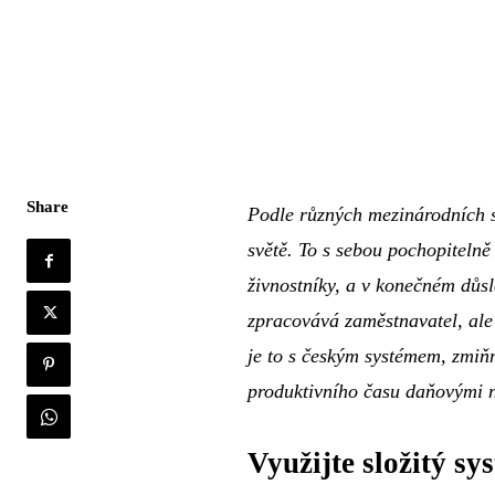
Share
Podle různých mezinárodních s
světě. To s sebou pochopitelně
živnostníky, a v konečném důs
zpracovává zaměstnavatel, ale i
je to s českým systémem, zmiňm
produktivního času daňovými n
Využijte složitý sy