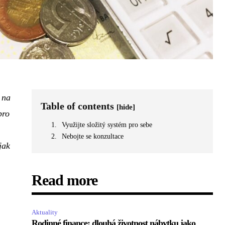
 na
Table of contents
[hide]
pro
Využijte složitý systém pro sebe
Nebojte se konzultace
jak
Read more
Aktuality
Rodinné finance: dlouhá životnost nábytku jako