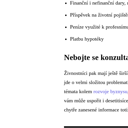
Finanční i nefinanční dary,
Příspěvek na životní pojiště
Peníze využité k profesním
Platbu hypotéky
Nebojte se konzult
Živnostníci pak mají ještě šir
jde o velmi složitou problema
témata kolem
rozvoje byznysu
vám může uspořit i desetitisí
chytře zanesené informace toti