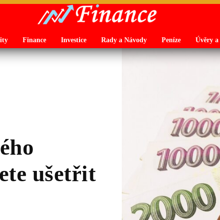
ity
Finance
Investice
Rady a Návody
Peníze
Úvěry a
vého
te ušetřit