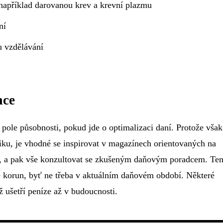
 například darovanou krev a krevní plazmu
ní
u vzdělávání
ace
ší pole působnosti, pokud jde o optimalizaci daní. Protože však
tiku, je vhodné se inspirovat v magazínech orientovaných na
, a pak vše konzultovat se zkušeným daňovým poradcem. Te
ce korun, byť ne třeba v aktuálním daňovém období. Některé
ž ušetří peníze až v budoucnosti.