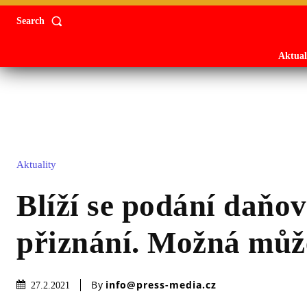
Search
Aktual
Aktuality
Blíží se podání daňo
přiznání. Možná může
By
info@press-media.cz
27.2.2021