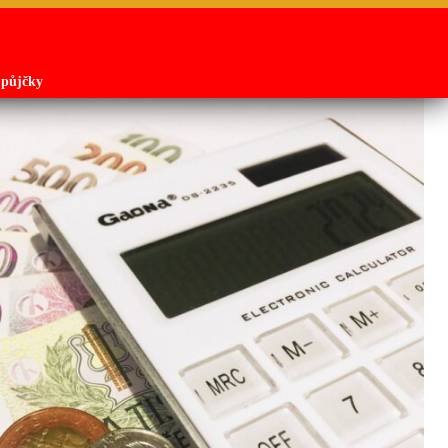
 půjčky