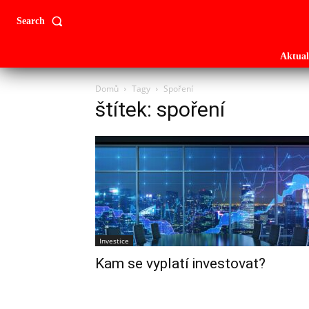
Search
Aktual
Domů
Tagy
Spoření
štítek: spoření
Investice
Kam se vyplatí investovat?