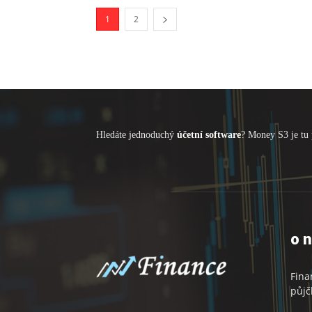
1
2
Hledáte jednoduchý
účetní software
? Money S3 je tu 
o 
Fina
půjč