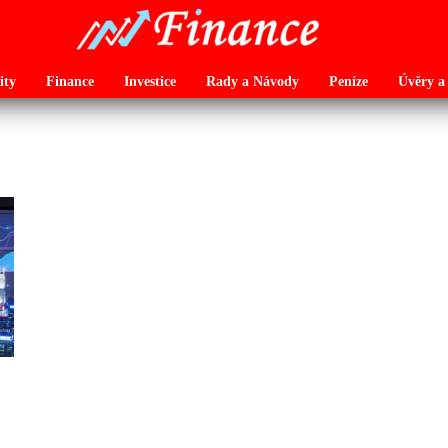
ity
Finance
Investice
Rady a Návody
Peníze
Úvěry a