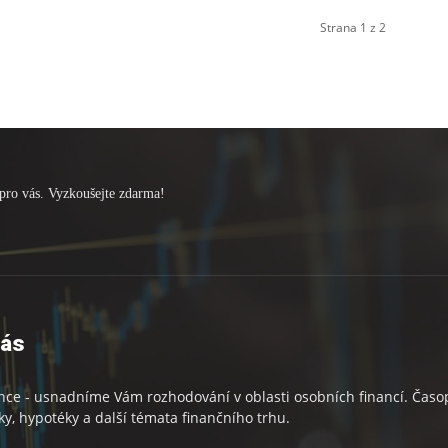
Strana 1 z 2
pro vás. Vyzkoušejte zdarma!
nás
nce - usnadníme Vám rozhodování v oblasti osobních financí. Časopi
ky, hypotéky a další témata finančního trhu.