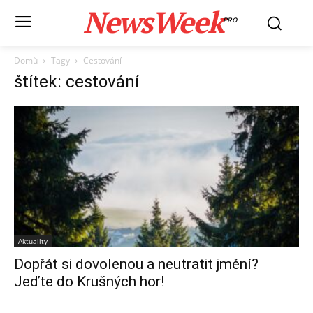
NewsWeek
PRO
Domů
Tagy
Cestování
štítek: cestování
Aktuality
Dopřát si dovolenou a neutratit jmění?
Jeďte do Krušných hor!