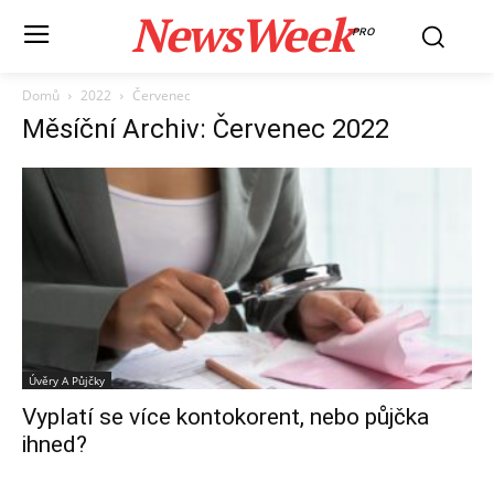
NewsWeek
PRO
Domů
2022
Červenec
Měsíční Archiv: Červenec 2022
Úvěry A Půjčky
Vyplatí se více kontokorent, nebo půjčka
ihned?