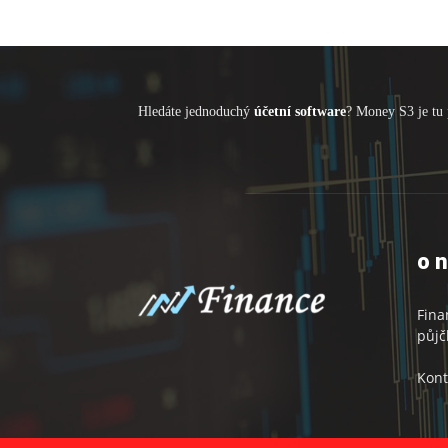
Hledáte jednoduchý
účetní software
? Money S3 je tu 
o 
Fina
půjč
Kont