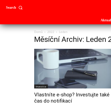
Search
Aktual
Domů
2022
Leden
Měsíční Archiv: Leden 
Investice
Vlastníte e-shop? Investujte také
čas do notifikací