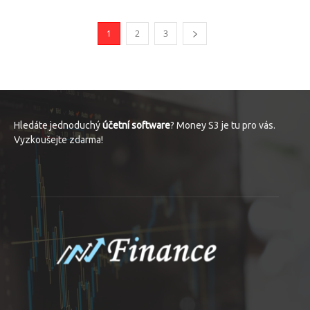
1
2
3
Hledáte jednoduchý
účetní software
? Money S3 je tu pro vás.
Vyzkoušejte zdarma!