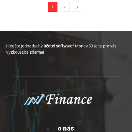
1
2
Hledáte jednoduchý
účetní software
? Money S3 je tu pro vás.
Vyzkoušejte zdarma!
o nás