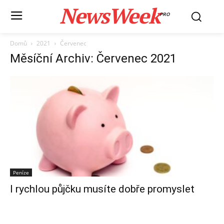
NewsWeek
PRO
Domů
2021
Červenec
Měsíční Archiv: Červenec 2021
Peníze
I rychlou půjčku musíte dobře promyslet