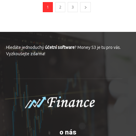
1
2
3
Hledáte jednoduchý
účetní software
? Money S3 je tu pro vás.
Vyzkoušejte zdarma!
o nás