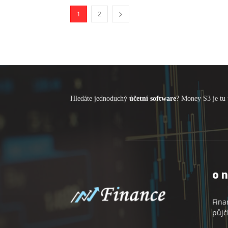
1
2
Hledáte jednoduchý
účetní software
? Money S3 je tu 
o 
Fina
půjč