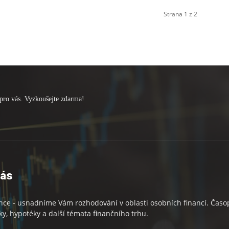
Strana 1 z 2
pro vás. Vyzkoušejte zdarma!
nás
nce - usnadníme Vám rozhodování v oblasti osobních financí. Časopi
ky, hypotéky a další témata finančního trhu.