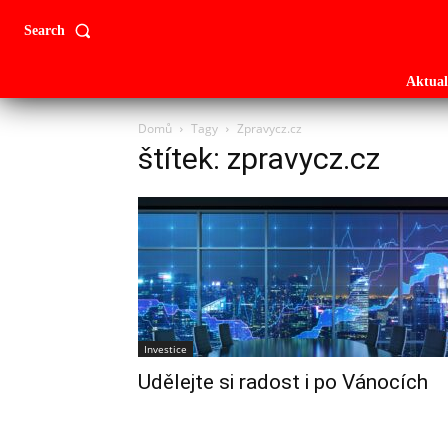
Search
Aktual
Domů
Tagy
Zpravycz.cz
štítek: zpravycz.cz
Investice
Udělejte si radost i po Vánocích