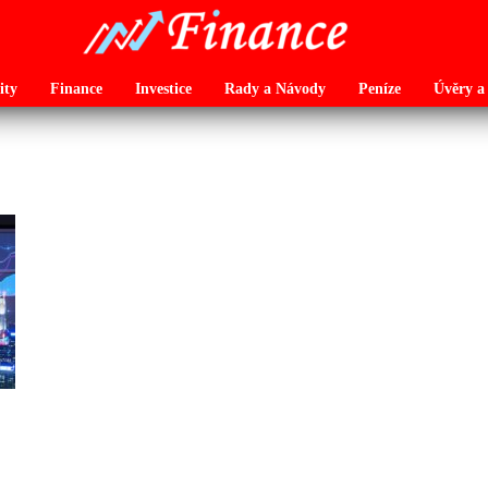
ity
Finance
Investice
Rady a Návody
Peníze
Úvěry a