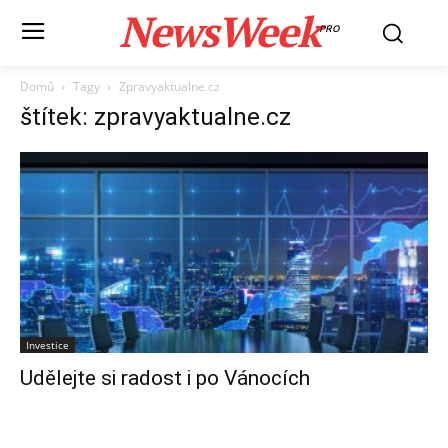
NewsWeek
PRO
Domů
Tagy
Zpravyaktualne.cz
štítek: zpravyaktualne.cz
Investice
Udělejte si radost i po Vánocích