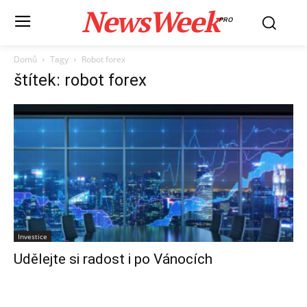
NewsWeek
PRO
Domů
Tagy
Robot forex
štítek: robot forex
Investice
Udělejte si radost i po Vánocích