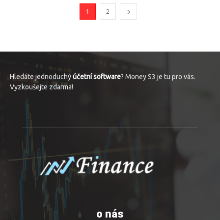
1
2
Hledáte jednoduchý
účetní software
? Money S3 je tu pro vás.
Vyzkoušejte zdarma!
o nás