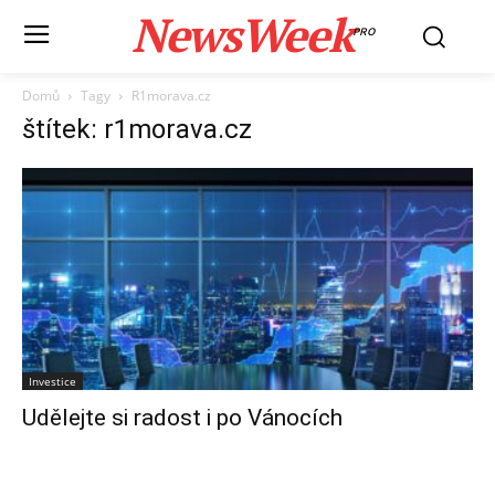
NewsWeek
PRO
Domů
Tagy
R1morava.cz
štítek: r1morava.cz
Investice
Udělejte si radost i po Vánocích