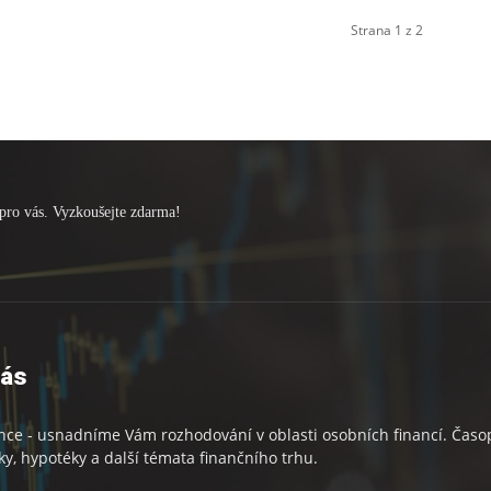
Strana 1 z 2
pro vás. Vyzkoušejte zdarma!
nás
nce - usnadníme Vám rozhodování v oblasti osobních financí. Časopi
ky, hypotéky a další témata finančního trhu.