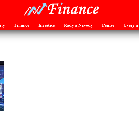
ity
Finance
Investice
Rady a Návody
Peníze
Úvěry a