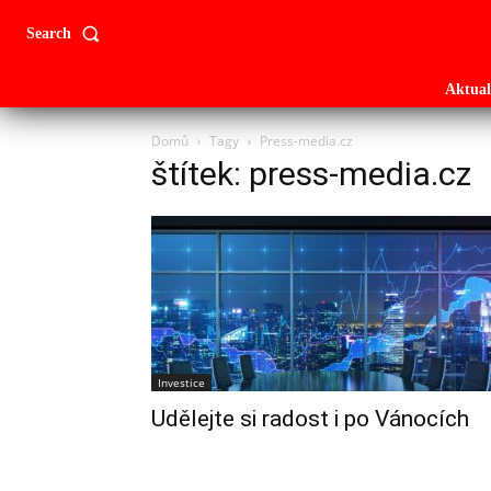
Search
Aktual
Domů
Tagy
Press-media.cz
štítek: press-media.cz
Investice
Udělejte si radost i po Vánocích