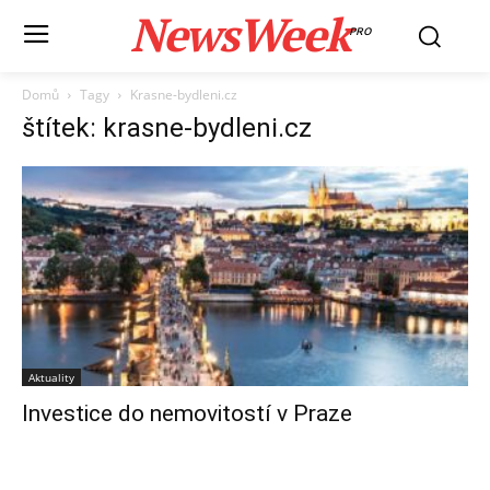
NewsWeek
PRO
Domů
Tagy
Krasne-bydleni.cz
štítek: krasne-bydleni.cz
Aktuality
Investice do nemovitostí v Praze