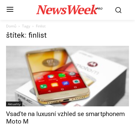
NewsWeek
PRO
Domů
Tagy
Finlist
štítek: finlist
Aktuality
Vsaďte na luxusní vzhled se smartphonem
Moto M