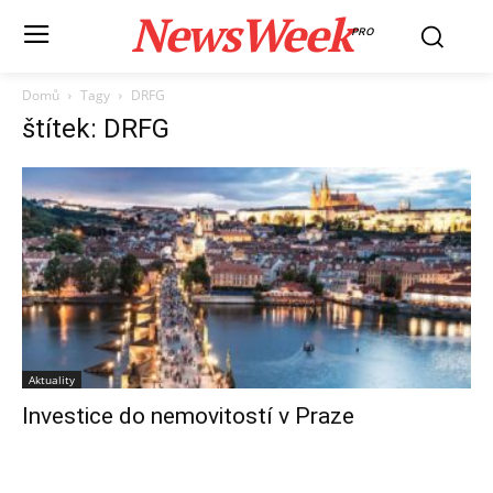
NewsWeek
PRO
Domů
Tagy
DRFG
štítek: DRFG
Aktuality
Investice do nemovitostí v Praze