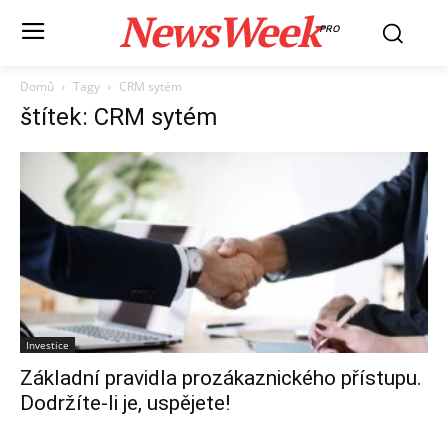
NewsWeek
PRO
Domů
Tagy
CRM sytém
štítek: CRM sytém
Investice
Základní pravidla prozákaznického přístupu.
Dodržíte-li je, uspějete!