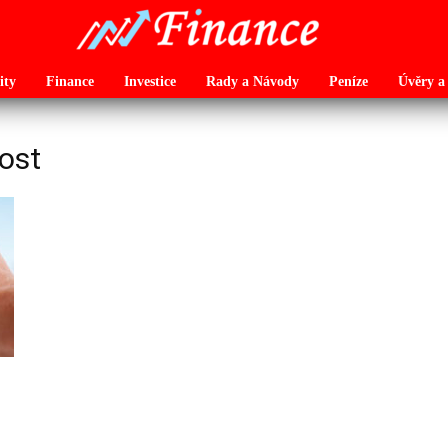
ity
Finance
Investice
Rady a Návody
Peníze
Úvěry a
nost