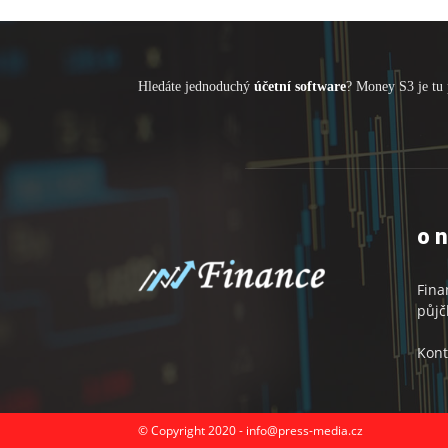
Hledáte jednoduchý
účetní software
? Money S3 je tu 
o 
Fina
půjč
Kont
© Copyright 2020 - info@press-media.cz