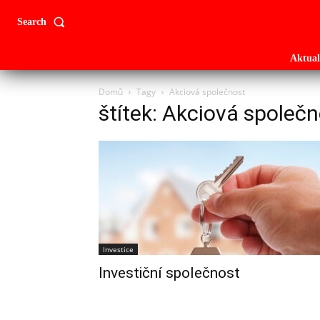
Search
Aktual
Domů
Tagy
Akciová společnost
štítek: Akciová společ
Investice
Investiční společnost