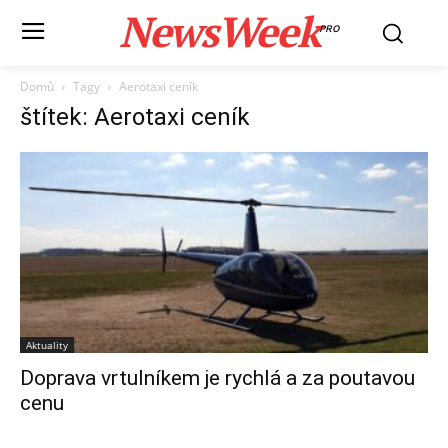
NewsWeek
PRO
Domů
Tagy
Aerotaxi ceník
štítek: Aerotaxi ceník
Aktuality
Doprava vrtulníkem je rychlá a za poutavou
cenu