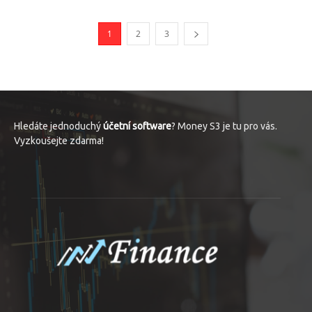
1
2
3
Hledáte jednoduchý
účetní software
? Money S3 je tu pro vás.
Vyzkoušejte zdarma!