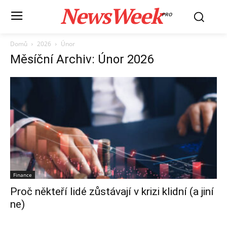
NewsWeek
PRO
Domů
2026
Únor
Měsíční Archiv: Únor 2026
Finance
Proč někteří lidé zůstávají v krizi klidní (a jiní
ne)