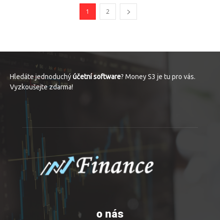
1
2
Hledáte jednoduchý
účetní software
? Money S3 je tu pro vás.
Vyzkoušejte zdarma!
o nás