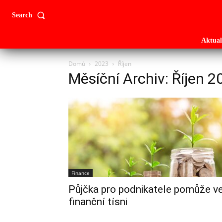
Search
Aktual
Domů
2023
Říjen
Měsíční Archiv: Říjen 2
Finance
Půjčka pro podnikatele pomůže v
finanční tísni