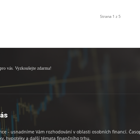
Strana 1 z 5
pro vás. Vyzkoušejte zdarma!
nás
nce - usnadníme Vám rozhodování v oblasti osobních financí. Časopi
ky, hypotéky a další témata finančního trhu.