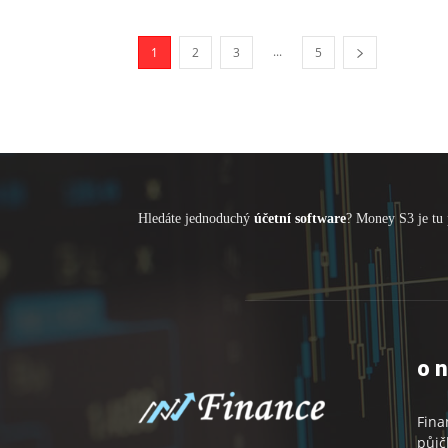
...
1
2
3
5
Hledáte jednoduchý
účetní software
? Money S3 je tu 
o 
Fina
půjč