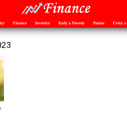
ity
Finance
Investice
Rady a Návody
Peníze
Úvěry a
023
e