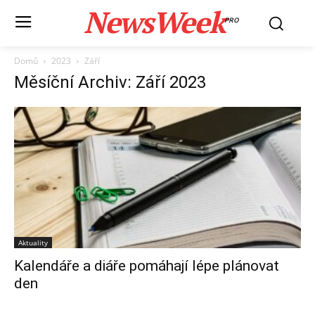
NewsWeek
PRO
Domů
2023
Září
Měsíční Archiv: Září 2023
Aktuality
Kalendáře a diáře pomáhají lépe plánovat
den