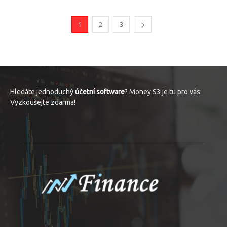
1
2
3
Hledáte jednoduchý
účetní software
? Money S3 je tu pro vás.
Vyzkoušejte zdarma!