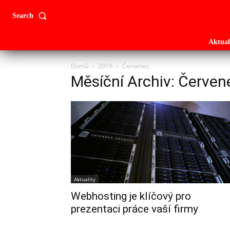
Search
Aktual
Domů
2019
Červenec
Měsíční Archiv: Červe
Aktuality
Webhosting je klíčový pro
prezentaci práce vaší firmy