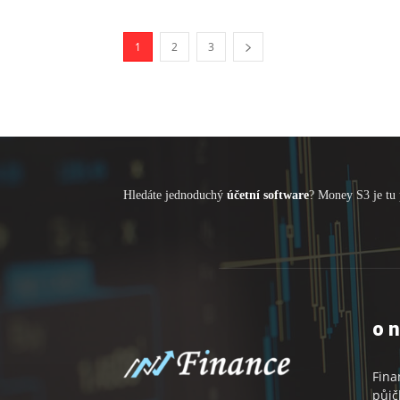
1
2
3
Hledáte jednoduchý
účetní software
? Money S3 je tu 
o 
Fina
půjč