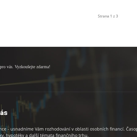
Strana 1 z 3
pro vás. Vyzkoušejte zdarma!
nás
nce - usnadníme Vám rozhodování v oblasti osobních financí. Časopi
ky, hypotéky a další témata finančního trhu.